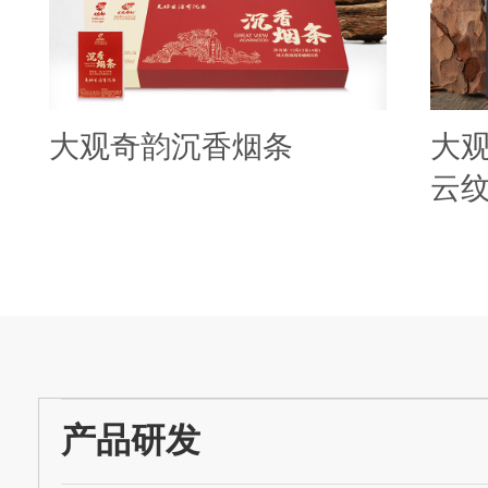
大观奇韵沉香烟条
大
云
产品研发