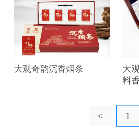
大观奇韵沉香烟条
大
料
<
1