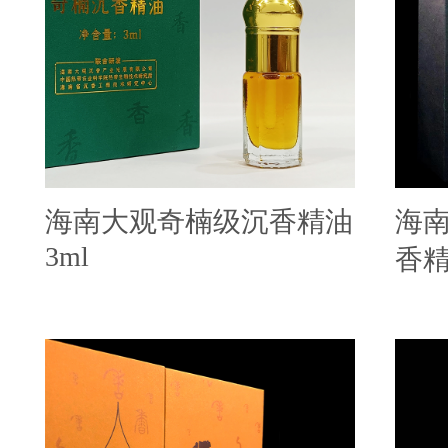
海南大观奇楠级沉香精油
海
3ml
香精