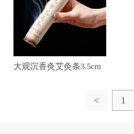
大观沉香灸艾灸条3.5cm
<
1