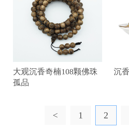
大观沉香奇楠108颗佛珠
沉
孤品
<
1
2