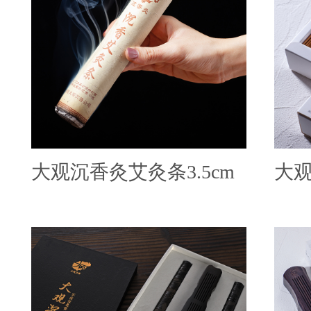
大观沉香灸艾灸条3.5cm
大