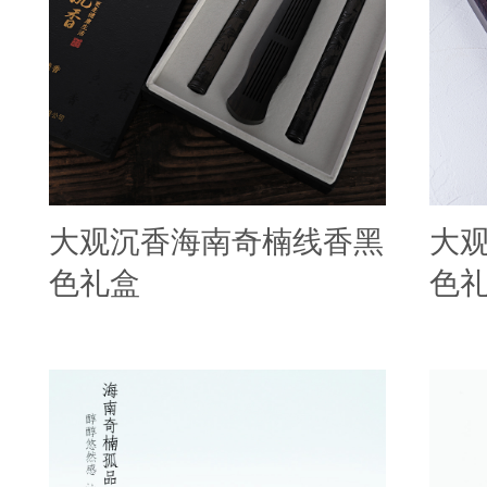
大观沉香海南奇楠线香黑
大
色礼盒
色