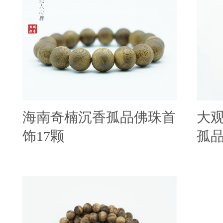
海南奇楠沉香孤品佛珠首
大观
饰17颗
孤