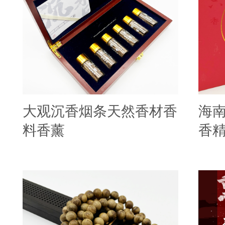
大观沉香烟条天然香材香
海
料香薰
香精