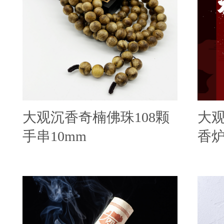
大观沉香奇楠佛珠108颗
大
手串10mm
香