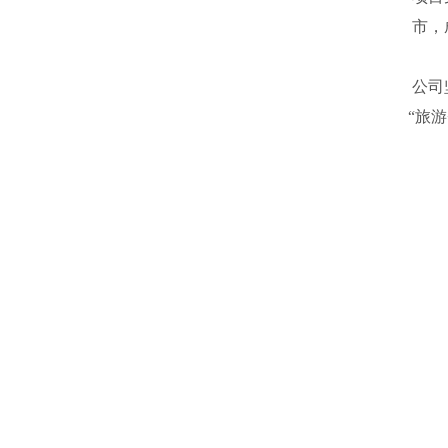
市，成为全球重要的沉香
公司坚持“保护生态、绿色发展；以林
“旅游+文化”“生态+康养”等方