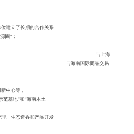
家单位建立了长期的合作关系
和“世界沉香种质资源圃”；
究合作并取得丰硕成果；
发的合作意向； 与上海
系统； 与海南国际商品交易
新中心等，
”和“海南本土
态造香和产品开发