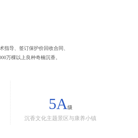
技术指导、签订保护价回收合同、
000万棵以上良种奇楠沉香。
5
A
级
沉香文化主题景区与康养小镇