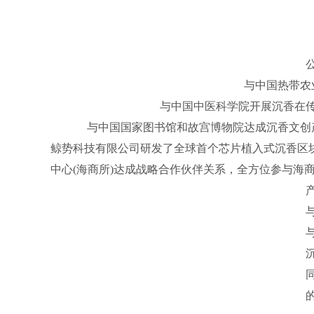
公司自成立以来，始终坚持
与中国热带农业科学院共同
与中国中医科学院开展
与中国国家图书馆和故
鲸势科技有限公司研发了全
中心(海商所)达成战略合作伙伴关系，全方位参与海
产业项目投资和沉香大
与广东省科学院海南产业技术
与国家南繁科研育种基地合作，建
沉香良种繁育基
同时，还在基地与中国热带生物
的全方位合