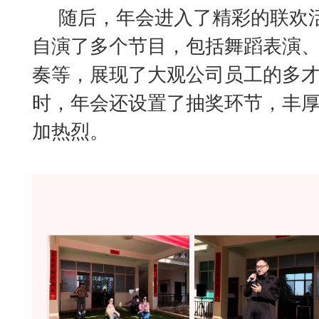
随后，年会进入了精彩的联欢
自演了多个节目，包括舞蹈
表演
奏
等，展现了大观公司员工的多
时，年会还设置了抽奖环节，丰
加热烈。