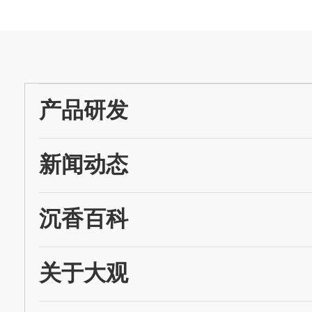
产品研发
新闻动态
沉香百科
关于大观