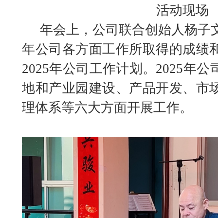
活动现场
年会上，公司联合创始人杨子
年公司各方面工作所取得的成绩
2025年公司工作计划。2025年
地和产业园建设、产品开发、市
理体系等六大方面开展工作。