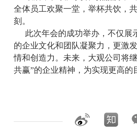
全体员工欢聚一堂，举杯共饮，
刻
。
此次年会的成功举办，不仅展
的企业文化和团队凝聚力，更激
情和创造力。未来，
大观
公司将
共赢”的企业精神，为实现更高的