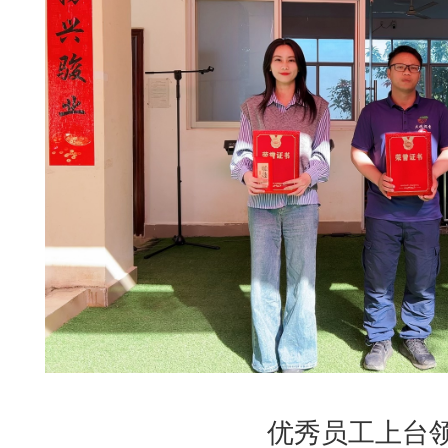
优秀员工上台