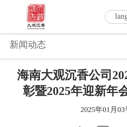
lan
新闻动态
海南大观沉香公司20
彰暨2025年迎新
2025
年
01
月
03